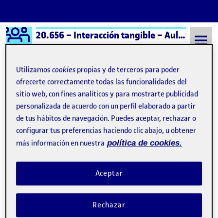
Logo Ágora
20.656 – Interacción tangible – Aula 1
Saltar al contenido
Utilizamos
cookies
propias y de terceros para poder
ofrecerte correctamente todas las funcionalidades del
sitio web, con fines analíticos y para mostrarte publicidad
Semestre 20252 - Aula 1
Folio
personalizada de acuerdo con un perfil elaborado a partir
Folio
de tus hábitos de navegación. Puedes aceptar, rechazar o
configurar tus preferencias haciendo clic abajo, u obtener
más información en nuestra
política de cookies.
¡Bienvenidos y bienvenidas!
Publicado por
Publicado por
Folio
Visibilidad:
Fecha de publicación
15 septiembre, 2022 3:41 pm
Pública
-
8 Sep 2021
Aceptar
Rechazar