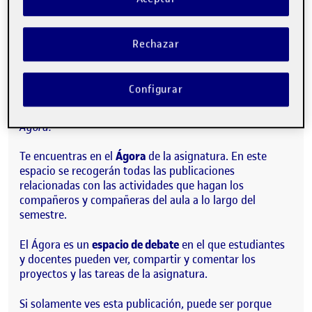
Publicado por
Folio
Visibilidad:
Fecha de publicación
15 septiembre, 2022 3:41 pm
Pública
-
8 Sep 2021
Rechazar
¡Hola!
Configurar
Esta publicación se ha generado automáticamente en el
Ágora.
Te encuentras en el
Ágora
de la asignatura. En este
espacio se recogerán todas las publicaciones
relacionadas con las actividades que hagan los
compañeros y compañeras del aula a lo largo del
semestre.
El Ágora es un
espacio de debate
en el que estudiantes
y docentes pueden ver, compartir y comentar los
proyectos y las tareas de la asignatura.
Si solamente ves esta publicación, puede ser porque