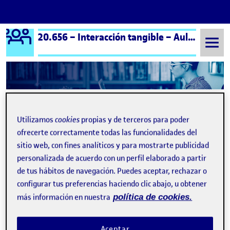
Logo Ágora
20.656 – Interacción tangible – Aula 1
Saltar al contenido
Semestre 20252 - Aula 1
Folio
Utilizamos
cookies
propias y de terceros para poder
Folio
ofrecerte correctamente todas las funcionalidades del
sitio web, con fines analíticos y para mostrarte publicidad
personalizada de acuerdo con un perfil elaborado a partir
de tus hábitos de navegación. Puedes aceptar, rechazar o
configurar tus preferencias haciendo clic abajo, u obtener
más información en nuestra
política de cookies.
¡Bienvenidos y bienvenidas!
Publicado por
expa
Aceptar