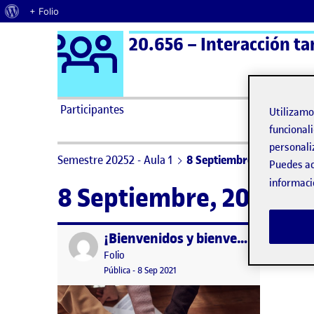
Acerca de WordPress
+ Folio
Logo Ágora
20.656 – Interacción ta
Saltar al contenido
Participantes
Utilizam
funcionali
personali
Semestre 20252 - Aula 1
8 Septiembre, 2021
Puedes ac
informaci
8 Septiembre, 2021
¡Bienvenidos y bienvenidas!
Publicado por
Publicado por
Folio
Visibilidad:
Fecha de publicación
15 septiembre, 2022 3:41 pm
Pública
-
8 Sep 2021