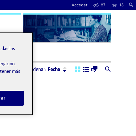
Acceder
87
13
uda
odas las
vegación.
Ordenar:
Descendente
Ordenar:
Fecha
obtener más
rar