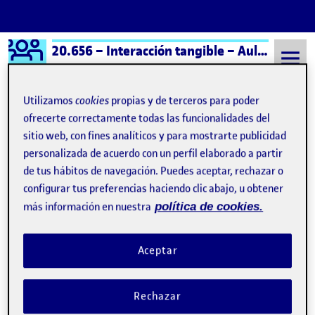
Logo Ágora
20.656 – Interacción tangible – Aula 1
Saltar al contenido
Utilizamos
cookies
propias y de terceros para poder
ofrecerte correctamente todas las funcionalidades del
sitio web, con fines analíticos y para mostrarte publicidad
Semestre 20252 - Aula 1
27 Febrero, 2026
personalizada de acuerdo con un perfil elaborado a partir
27 Febrero, 2026
de tus hábitos de navegación. Puedes aceptar, rechazar o
configurar tus preferencias haciendo clic abajo, u obtener
más información en nuestra
política de cookies.
PEC 1 – ¿Qué es la interacción tangible?
Publicado por
Publicado por
Ramón Pérez Martín
Visibilidad:
Fecha de publicación
en PEC 1 – ¿Qué es la interacción t
Pública
-
27 Feb 2026
-
comentario
Aceptar
En esta entrega realizado un análisis de estos cuatro proyectos
que creo que tocan un poco de todos los aspectos que los
Rechazar
proyectos tangibles pueden ofrecer: – I/O Bulb / Luminous
Room – AR Sandbox – Reactable – The World of Irreversible