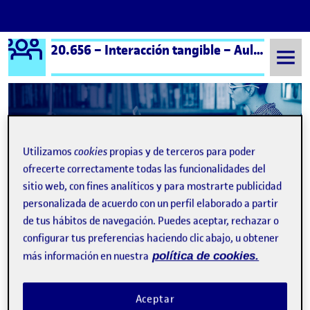
Logo Ágora
20.656 – Interacción tangible – Aula 1
Saltar al contenido
Semestre 20252 - Aula 1
27 Febrero, 2026
Utilizamos
cookies
propias y de terceros para poder
27 Febrero, 2026
ofrecerte correctamente todas las funcionalidades del
sitio web, con fines analíticos y para mostrarte publicidad
personalizada de acuerdo con un perfil elaborado a partir
PEC 1 – ¿Qué es la interacción tangible?
Publicado por
expa
de tus hábitos de navegación. Puedes aceptar, rechazar o
Publicado por
Ramón Pérez Martín
configurar tus preferencias haciendo clic abajo, u obtener
Visibilidad:
Fecha de publicación
en PEC 1 – ¿Qué es la interacción t
Pública
-
27 Feb 2026
-
comentario
más información en nuestra
política de cookies.
Aceptar