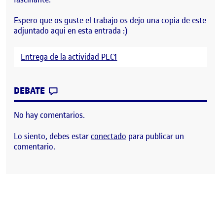
Espero que os guste el trabajo os dejo una copia de este
adjuntado aqui en esta entrada :)
Entrega de la actividad PEC1
CONTRIBUTION
0
EN PEC 1 – ¿QUÉ ES LA INTERACCIÓN TA
DEBATE
No hay comentarios.
Lo siento, debes estar
conectado
para publicar un
comentario.