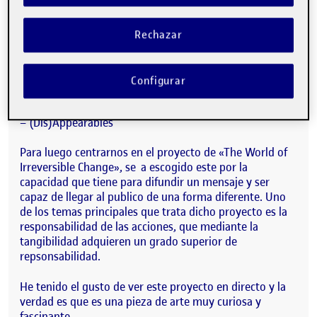
En esta entrega realizado un análisis de estos cuatro
proyectos que creo que tocan un poco de todos los
aspectos que los proyectos tangibles pueden ofrecer:
Rechazar
– I/O Bulb / Luminous Room
– AR Sandbox
Configurar
– Reactable
– The World of Irreversible Change
– (Dis)Appearables
Para luego centrarnos en el proyecto de «The World of
Irreversible Change», se a escogido este por la
capacidad que tiene para difundir un mensaje y ser
capaz de llegar al publico de una forma diferente. Uno
de los temas principales que trata dicho proyecto es la
responsabilidad de las acciones, que mediante la
tangibilidad adquieren un grado superior de
repsonsabilidad.
He tenido el gusto de ver este proyecto en directo y la
verdad es que es una pieza de arte muy curiosa y
fascinante.