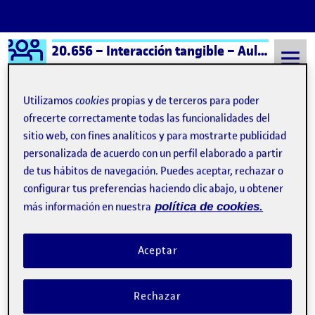
Logo Ágora
20.656 – Interacción tangible – Aula 1
Saltar al contenido
Utilizamos
cookies
propias y de terceros para poder
ofrecerte correctamente todas las funcionalidades del
sitio web, con fines analíticos y para mostrarte publicidad
Semestre 20252 - Aula 1
17 Marzo, 2026
personalizada de acuerdo con un perfil elaborado a partir
17 Marzo, 2026
de tus hábitos de navegación. Puedes aceptar, rechazar o
configurar tus preferencias haciendo clic abajo, u obtener
más información en nuestra
política de cookies.
PEC 2- Color Codex
Publicado por
Publicado por
Ramón Pérez Martín
Visibilidad:
Fecha de publicación
17 marzo, 2026 11:25 pm
en PEC 2- Color Codex
Pública
-
17 Mar 2026
-
comentario
Aceptar
Rechazar