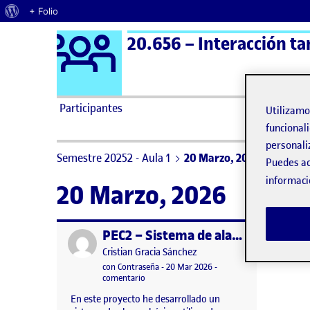
Acerca de WordPress
+ Folio
Logo Ágora
20.656 – Interacción ta
Saltar al contenido
Participantes
Utilizam
funcionali
personali
Semestre 20252 - Aula 1
20 Marzo, 2026
Puedes ac
informaci
20 Marzo, 2026
PEC2 – Sistema de alarma con Arduino
Publicado por
Publicado por
Cristian Gracia Sánchez
Visibilidad:
Fecha de publicación
con Contraseña
-
20 Mar 2026
-
en PEC2 – Sistema de alarma con Arduino
comentario
En este proyecto he desarrollado un