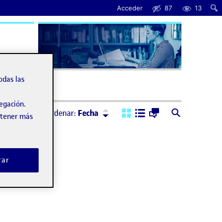
Acceder
87
13
uda
odas las
vegación.
Ordenar:
Descendente
Ordenar:
Fecha
obtener más
rar