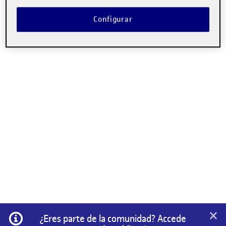
No hay comentarios.
Configurar
Lo siento, debes estar
conectado
para publicar un
comentario.
×
Información
¿Eres parte de la comunidad? Accede