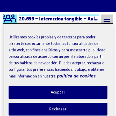
Logo Ágora
20.656 – Interacción tangible – Aula 1
Saltar al contenido
Utilizamos
cookies
propias y de terceros para poder
ofrecerte correctamente todas las funcionalidades del
sitio web, con fines analíticos y para mostrarte publicidad
Semestre 20252 - Aula 1
11 Abril, 2026
personalizada de acuerdo con un perfil elaborado a partir
11 Abril, 2026
de tus hábitos de navegación. Puedes aceptar, rechazar o
configurar tus preferencias haciendo clic abajo, u obtener
más información en nuestra
política de cookies.
PEC 3 – Ramón Pérez
Publicado por
Publicado por
Ramón Pérez Martín
Aceptar
Visibilidad:
Fecha de publicación
en PEC 3 – Ramón Pérez
Pública
-
11 Abr 2026
-
comentario
CONTRIBUTION
0
EN PEC 3 – RAMÓN PÉREZ
DEBATE
Rechazar