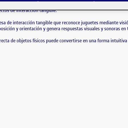
oyectos de interacción tangible. También, analizo un proyecto que trata de u
ños colocan y manipulan objetos sobre la superficie, el sistema detecta su po
ectos de interacción tangible.
sa de interacción tangible que reconoce juguetes mediante visión
 posición y orientación y genera respuestas visuales y sonoras en 
ta de objetos físicos puede convertirse en una forma intuitiva y