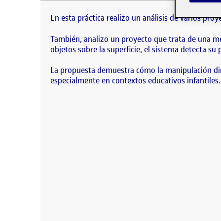
En esta práctica realizo un análisis de varios pr
juguetes mediante visión artificial. Cuando los ni
En esta práctica realizo un análisis de varios proy
También, analizo un proyecto que trata de una me
objetos sobre la superficie, el sistema detecta su
La propuesta demuestra cómo la manipulación direc
especialmente en contextos educativos infantiles.