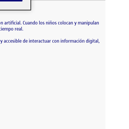
na mesa de interacción tangible que reconoce
sición y orientación y…
 artificial. Cuando los niños colocan y manipulan
tiempo real.
 accesible de interactuar con información digital,