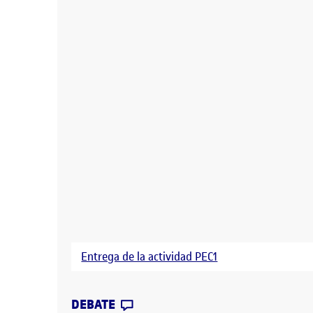
Entrega de la actividad PEC1
CONTRIBUTION
0
EN PEC1 INTERACCIÓN TANGIBL
DEBATE