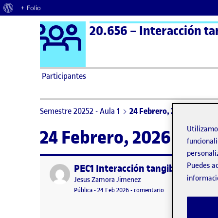
Acerca de WordPress
+ Folio
Logo Ágora
20.656 – Interacción ta
Saltar al contenido
Participantes
Semestre 20252 - Aula 1
24 Febrero, 2026
Utilizam
24 Febrero, 2026
funcionali
personali
Puedes ac
PEC1 Interacción tangible
Publicado por
informaci
Publicado por
Jesus Zamora Jimenez
Visibilidad:
Fecha de publicación
en PEC1 Interacción 
Pública
-
24 Feb 2026
-
comentario