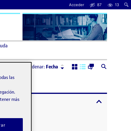
Acceder
87
13
uda
Ordenar:
Descendente
Ordenar:
Fecha
odas las
vegación.
obtener más
expandir / cont
rar