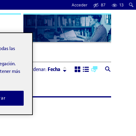
Acceder
87
13
uda
odas las
vegación.
Ordenar:
Descendente
Ordenar:
Fecha
obtener más
rar