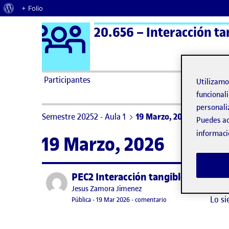
Acerca de WordPress
+ Folio
Logo Ágora
20.656 – Interacción ta
Saltar al contenido
Participantes
Utilizam
funcionali
personali
Semestre 20252 - Aula 1
19 Marzo, 2026
Puedes ac
informaci
19 Marzo, 2026
PEC2 Interacción tangible
Publicado por
No h
Publicado por
Jesus Zamora Jimenez
Lo si
Visibilidad:
Fecha de publicación
en PEC2 Interacción ta
Pública
-
19 Mar 2026
-
comentario