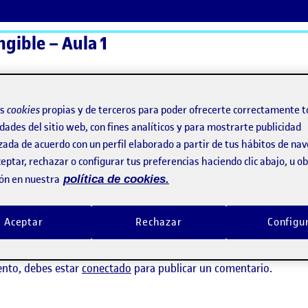
ngible – Aula 1
ActiFolios
Ay
os
cookies
propias y de terceros para poder ofrecerte correctamente t
dades del sitio web, con fines analíticos y para mostrarte publicidad
zada de acuerdo con un perfil elaborado a partir de tus hábitos de na
eptar, rechazar o configurar tus preferencias haciendo clic abajo, u 
ón en nuestra
política de cookies.
Aceptar
Rechazar
Configu
ay comentarios.
ento, debes estar
conectado
para publicar un comentario.
ngible