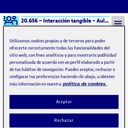
Logo Ágora
20.656 – Interacción tangible – Aula 1
Saltar al contenido
Utilizamos
cookies
propias y de terceros para poder
ofrecerte correctamente todas las funcionalidades del
sitio web, con fines analíticos y para mostrarte publicidad
Semestre 20252 - Aula 1
19 Marzo, 2026
personalizada de acuerdo con un perfil elaborado a partir
19 Marzo, 2026
de tus hábitos de navegación. Puedes aceptar, rechazar o
configurar tus preferencias haciendo clic abajo, u obtener
más información en nuestra
política de cookies.
PEC2 Interacción tangible
Publicado por
Publicado por
Jesus Zamora Jimenez
Visibilidad:
Fecha de publicación
en PEC2 Interacción tangible
Pública
-
19 Mar 2026
-
comentario
Aceptar
Entrega de la actividad PEC2 …
Rechazar