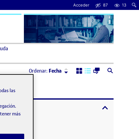
Acceder
87
13
uda
Ordenar:
Descendente
Ordenar:
Fecha
odas las
vegación.
expandir / cont
obtener más