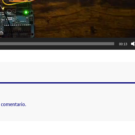
00:13
LE
 comentario.