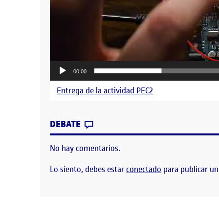
00:00
Entrega de la actividad PEC2
CONTRIBUTION
0
EN PEC2 INTERACCIÓN TANGIB
DEBATE
No hay comentarios.
Lo siento, debes estar
conectado
para publicar un