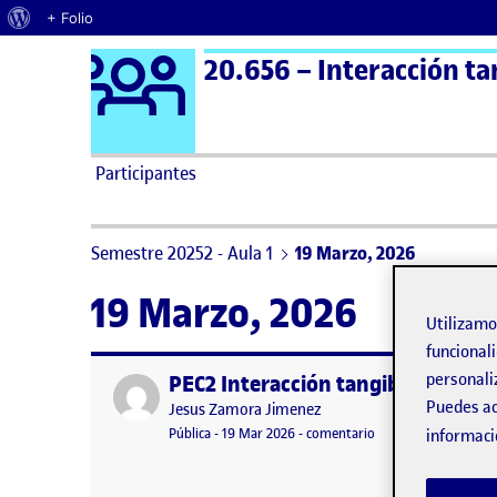
Acerca de WordPress
+ Folio
Logo Ágora
20.656 – Interacción ta
Saltar al contenido
Participantes
Semestre 20252 - Aula 1
19 Marzo, 2026
19 Marzo, 2026
Utilizam
funcionali
personali
PEC2 Interacción tangible
Publicado por
Puedes ac
Publicado por
Jesus Zamora Jimenez
Visibilidad:
Fecha de publicación
en PEC2 Interacción 
Pública
-
19 Mar 2026
-
comentario
informaci