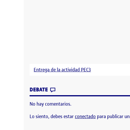
Entrega de la actividad PEC3
CONTRIBUTION
0
EN PEC3 INTERACCIÓN TANGIB
DEBATE
No hay comentarios.
Lo siento, debes estar
conectado
para publicar un