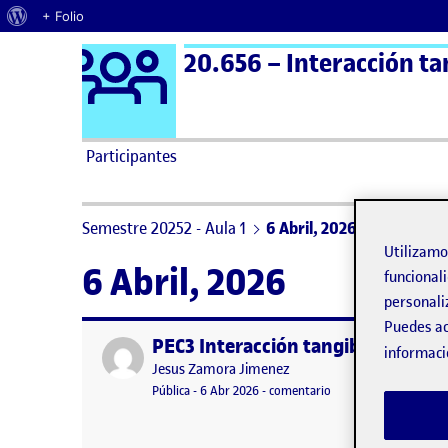
Acerca de WordPress
+ Folio
Logo Ágora
20.656 – Interacción ta
Saltar al contenido
Participantes
Semestre 20252 - Aula 1
6 Abril, 2026
Utilizam
6 Abril, 2026
funcionali
personali
Puedes ac
PEC3 Interacción tangible
Publicado por
informaci
Publicado por
Jesus Zamora Jimenez
Visibilidad:
Fecha de publicación
en PEC3 Interacción t
Pública
-
6 Abr 2026
-
comentario