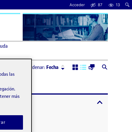
Acceder
87
13
uda
Ordenar:
Descendente
Ordenar:
Fecha
odas las
vegación.
obtener más
expandir / cont
rar