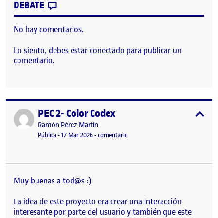
CONTRIBUTION
0
EN PEC2 INTERACCIÓN TANGIBLE
DEBATE
No hay comentarios.
Lo siento, debes estar
conectado
para publicar un
comentario.
PEC 2- Color Codex
Publicado por
expa
Publicado por
Ramón Pérez Martín
Visibilidad:
Fecha de publicación
17 marzo, 2026 11:25 pm
en PEC 2- Color Codex
Pública
-
17 Mar 2026
-
comentario
Muy buenas a tod@s :)
La idea de este proyecto era crear una interacción
interesante por parte del usuario y también que este