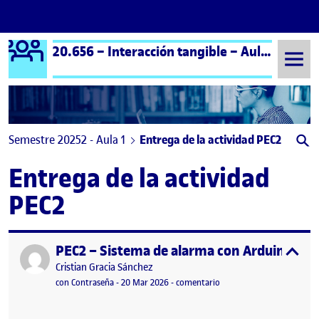
Logo Ágora
20.656 – Interacción tangible – Aula 1
Saltar al contenido
Semestre 20252 - Aula 1
Entrega de la actividad PEC2
Entrega de la actividad
PEC2
PEC2 – Sistema de alarma con Arduino
Publicado por
expa
Publicado por
Cristian Gracia Sánchez
Visibilidad:
Fecha de publicación
en PEC2 – Sistema de ala
con Contraseña
-
20 Mar 2026
-
comentario