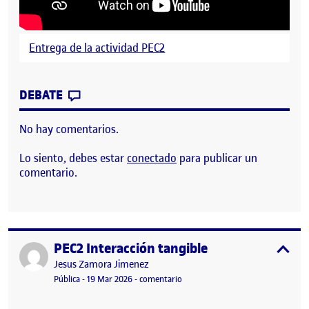
Entrega de la actividad PEC2
CONTRIBUTION
0
EN PEC2 – SISTEMA DE ALARMA CON A
DEBATE
No hay comentarios.
Lo siento, debes estar
conectado
para publicar un
comentario.
PEC2 Interacción tangible
Publicado por
expa
Publicado por
Jesus Zamora Jimenez
Visibilidad:
Fecha de publicación
en PEC2 Interacción tangible
Pública
-
19 Mar 2026
-
comentario