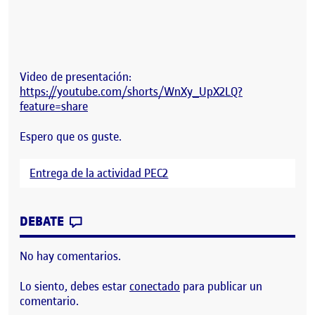
Video de presentación:
https://youtube.com/shorts/WnXy_UpX2LQ?
feature=share
Espero que os guste.
Entrega de la actividad PEC2
CONTRIBUTION
0
EN PEC 2- COLOR CODEX
DEBATE
No hay comentarios.
Lo siento, debes estar
conectado
para publicar un
comentario.