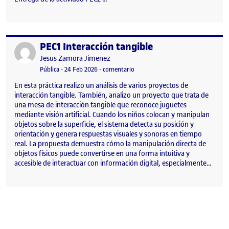
PEC1 Interacción tangible
Publicado por
Publicado por
Jesus Zamora Jimenez
Visibilidad:
Fecha de publicación
en PEC1 Interacción tangible
Pública
-
24 Feb 2026
-
comentario
En esta práctica realizo un análisis de varios proyectos de
interacción tangible. También, analizo un proyecto que trata de
una mesa de interacción tangible que reconoce juguetes
mediante visión artificial. Cuando los niños colocan y manipulan
objetos sobre la superficie, el sistema detecta su posición y
orientación y genera respuestas visuales y sonoras en tiempo
real. La propuesta demuestra cómo la manipulación directa de
objetos físicos puede convertirse en una forma intuitiva y
accesible de interactuar con información digital, especialmente…