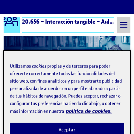
Logo Ágora
20.656 – Interacción tangible – Aula 1
Saltar al contenido
Semestre 20252 - Aula 1
Jesus Zamora Jimenez
Utilizamos
cookies
propias y de terceros para poder
Jesus Zamora Jimenez
ofrecerte correctamente todas las funcionalidades del
sitio web, con fines analíticos y para mostrarte publicidad
personalizada de acuerdo con un perfil elaborado a partir
PR Interacción tangible. Focus Timer: dispositivo tangible para mejorar la concentración
Publicado por
de tus hábitos de navegación. Puedes aceptar, rechazar o
Publicado por
Jesus Zamora Jimenez
configurar tus preferencias haciendo clic abajo, u obtener
Visibilidad:
Fecha de publicación
en PR Interacción tangible. Focus Ti
Pública
-
4 Jun 2026
-
comentario
más información en nuestra
política de cookies.
Buenas tardes a todos, En este proyecto se ha desarrollado un
prototipo interactivo basado en Arduino cuyo objetivo es ayudar
a reducir las distracciones provocadas por el uso del teléfono
Aceptar
móvil durante periodos de estudio o trabajo. El dispositivo