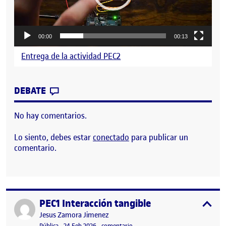
00:00
00:13
Entrega de la actividad PEC2
CONTRIBUTION
0
EN PEC2 INTERACCIÓN TANGIBLE
DEBATE
No hay comentarios.
Lo siento, debes estar
conectado
para publicar un
comentario.
PEC1 Interacción tangible
Publicado por
expa
Publicado por
Jesus Zamora Jimenez
Visibilidad:
Fecha de publicación
en PEC1 Interacción tangible
Pública
-
24 Feb 2026
-
comentario