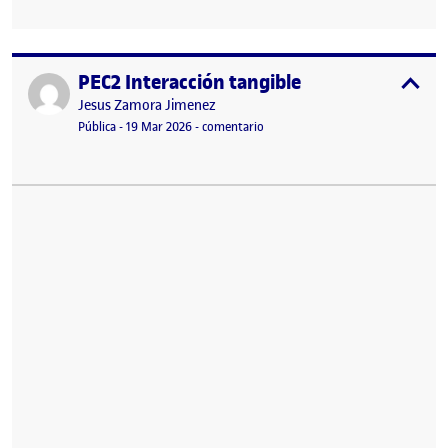
PEC2 Interacción tangible
Publicado por
expa
Publicado por
Jesus Zamora Jimenez
Visibilidad:
Fecha de publicación
en PEC2 Interacción tangible
Pública
-
19 Mar 2026
-
comentario