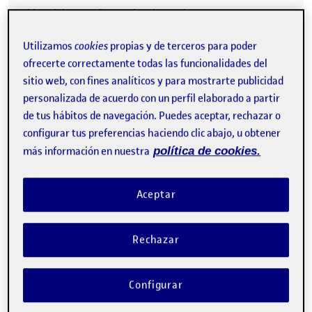
Vídeo del prototipo en funcionamiento:
https://youtube.com/shorts/GJHsJAfqAco
Utilizamos
cookies
propias y de terceros para poder
ofrecerte correctamente todas las funcionalidades del
CONTRIBUTION
0
EN PR INTERACCIÓN TANGIBLE. FOCUS 
sitio web, con fines analíticos y para mostrarte publicidad
DEBATE
personalizada de acuerdo con un perfil elaborado a partir
de tus hábitos de navegación. Puedes aceptar, rechazar o
No hay comentarios.
configurar tus preferencias haciendo clic abajo, u obtener
Lo siento, debes estar
conectado
para publicar un
más información en nuestra
política de cookies.
comentario.
Aceptar
PEC3 Interacción tangible
Publicado por
expa
Rechazar
Publicado por
Jesus Zamora Jimenez
Visibilidad:
Fecha de publicación
en PEC3 Interacción tangible
Pública
-
6 Abr 2026
-
comentario
Configurar