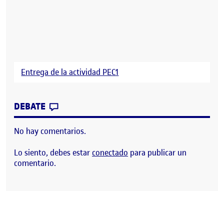
Entrega de la actividad PEC1
CONTRIBUTION
0
EN PEC1 INTERACCIÓN TANGIBLE
DEBATE
No hay comentarios.
Lo siento, debes estar
conectado
para publicar un
comentario.