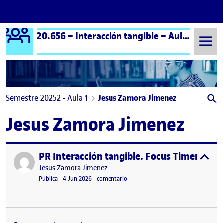
Logo Ágora
20.656 – Interacción tangible – Aula 1
Saltar al contenido
Semestre 20252 - Aula 1
Jesus Zamora Jimenez
Jesus Zamora Jimenez
PR Interacción tangible. Focus Timer: disp
Publicado por
expa
Publicado por
Jesus Zamora Jimenez
Visibilidad:
Fecha de publicación
en PR Interacción tangible. Focus Ti
Pública
-
4 Jun 2026
-
comentario