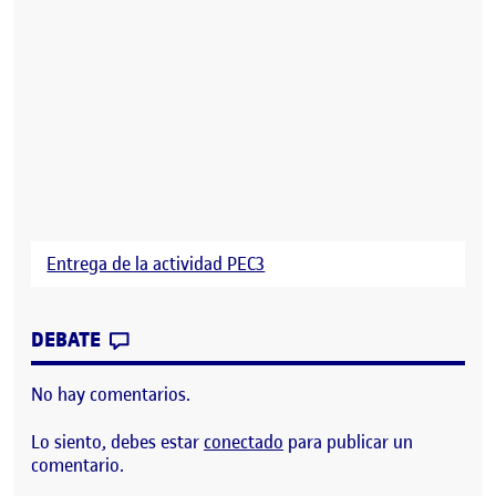
Entrega de la actividad PEC3
CONTRIBUTION
0
EN PEC3 INTERACCIÓN TANGIBLE
DEBATE
No hay comentarios.
Lo siento, debes estar
conectado
para publicar un
comentario.